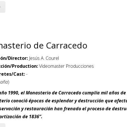
O
asterio de Carracedo
ión/Director:
Jesús A. Courel
ción/Production:
Videomaster Producciones
retes/Cast:
-
paña
)
año 1990, el Monasterio de Carracedo cumplía mil años de e
erio conoció épocas de esplendor y destrucción que afecta
servación y restauración han frenado el proceso de destruc
rtización de 1836”.