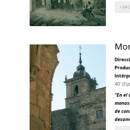
+ INF
Mon
Direcc
Produc
Intérp
40' (
Es
“En el 
monast
de con
desamo