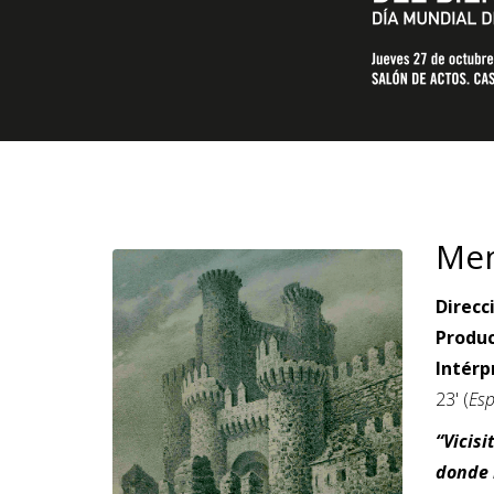
Mem
Direcc
Produc
Intérp
23' (
Es
“Vicisi
donde 