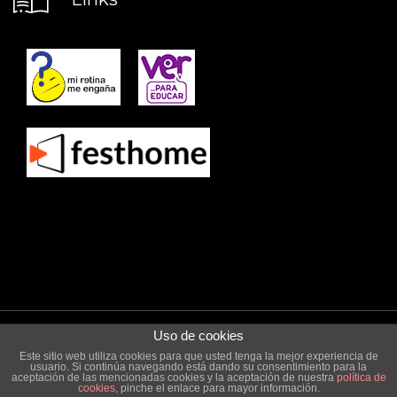
Uso de cookies
© 2016 Mi Retina me Engaña.
Aviso Legal y Protección de Datos
Este sitio web utiliza cookies para que usted tenga la mejor experiencia de
usuario. Si continúa navegando está dando su consentimiento para la
(LOPD)
|| web by
n3web
aceptación de las mencionadas cookies y la aceptación de nuestra
política de
cookies
, pinche el enlace para mayor información.